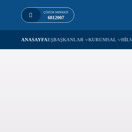
ÇÖZÜM MERKEZI
Skip to main content
6812007
ANASAYFA
EŞBAŞKANLAR
KURUMSAL
HİL