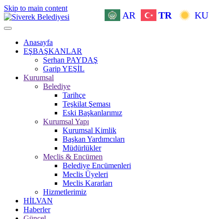
Skip to main content
AR
TR
KU
Anasayfa
EŞBAŞKANLAR
Serhan PAYDAŞ
Garip YEŞİL
Kurumsal
Belediye
Tarihçe
Teşkilat Şeması
Eski Başkanlarımız
Kurumsal Yapı
Kurumsal Kimlik
Başkan Yardımcıları
Müdürlükler
Meclis & Encümen
Belediye Encümenleri
Meclis Üyeleri
Meclis Kararları
Hizmetlerimiz
HİLVAN
Haberler
Güncel