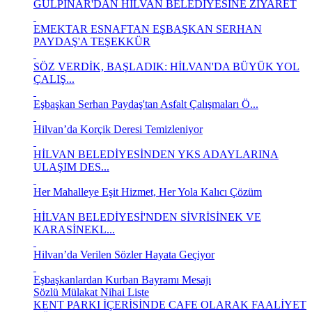
GÜLPINAR'DAN HİLVAN BELEDİYESİNE ZİYARET
EMEKTAR ESNAFTAN EŞBAŞKAN SERHAN
PAYDAŞ'A TEŞEKKÜR
SÖZ VERDİK, BAŞLADIK: HİLVAN'DA BÜYÜK YOL
ÇALIŞ...
Eşbaşkan Serhan Paydaş'tan Asfalt Çalışmaları Ö...
Hilvan’da Korçik Deresi Temizleniyor
HİLVAN BELEDİYESİNDEN YKS ADAYLARINA
ULAŞIM DES...
Her Mahalleye Eşit Hizmet, Her Yola Kalıcı Çözüm
HİLVAN BELEDİYESİ'NDEN SİVRİSİNEK VE
KARASİNEKL...
Hilvan’da Verilen Sözler Hayata Geçiyor
Eşbaşkanlardan Kurban Bayramı Mesajı
Sözlü Mülakat Nihai Liste
KENT PARKI İÇERİSİNDE CAFE OLARAK FAALİYET