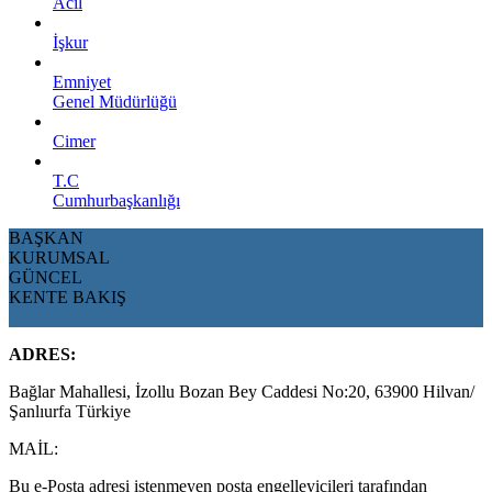
Acil
İşkur
Emniyet
Genel Müdürlüğü
Cimer
T.C
Cumhurbaşkanlığı
BAŞKAN
KURUMSAL
GÜNCEL
KENTE BAKIŞ
ADRES:
Bağlar Mahallesi, İzollu Bozan Bey Caddesi No:20, 63900 Hilvan/
Şanlıurfa Türkiye
MAİL:
Bu e-Posta adresi istenmeyen posta engelleyicileri tarafından