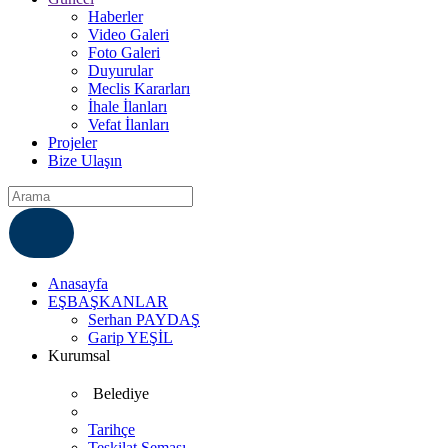
Haberler
Video Galeri
Foto Galeri
Duyurular
Meclis Kararları
İhale İlanları
Vefat İlanları
Projeler
Bize Ulaşın
ÇÖZÜM MERKEZI
6812007
Anasayfa
EŞBAŞKANLAR
Serhan PAYDAŞ
Garip YEŞİL
Kurumsal
Belediye
Tarihçe
Teşkilat Şeması