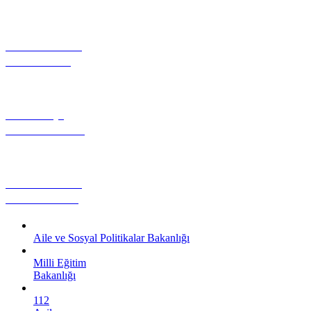
FOTOĞRAF
GALERİSİ
NÖBETÇİ
ECZANELER
YAPMADAN
DÖNMEYİN
Aile ve Sosyal Politikalar Bakanlığı
Milli Eğitim
Bakanlığı
112