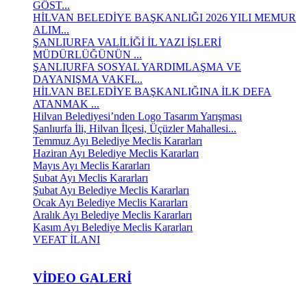
GÖST...
HİLVAN BELEDİYE BAŞKANLIĞI 2026 YILI MEMUR
ALIM...
ŞANLIURFA VALİLİĞİ İL YAZI İŞLERİ
MÜDÜRLÜĞÜNÜN ...
ŞANLIURFA SOSYAL YARDIMLAŞMA VE
DAYANIŞMA VAKFI...
HİLVAN BELEDİYE BAŞKANLIĞINA İLK DEFA
ATANMAK ...
Hilvan Belediyesi’nden Logo Tasarım Yarışması
Şanlıurfa İli, Hilvan İlçesi, Üçüzler Mahallesi...
Temmuz Ayı Belediye Meclis Kararları
Haziran Ayı Belediye Meclis Kararları
Mayıs Ayı Meclis Kararları
Şubat Ayı Meclis Kararları
Şubat Ayı Belediye Meclis Kararları
Ocak Ayı Belediye Meclis Kararları
Aralık Ayı Belediye Meclis Kararları
Kasım Ayı Belediye Meclis Kararları
VEFAT İLANI
VIDEO GALERI