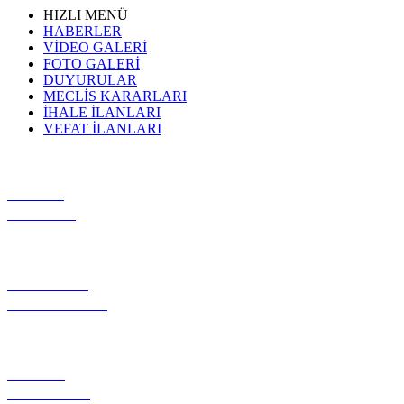
HIZLI MENÜ
HABERLER
VIDEO GALERI
FOTO GALERI
DUYURULAR
MECLIS KARARLARI
İHALE İLANLARI
VEFAT İLANLARI
VİDEO
GALERİ
GEREKLİ
EVRAKLAR
PROJE
TANITIMI