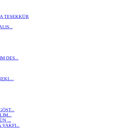
A TEŞEKKÜR
IŞ...
 DES...
EKL...
ÖST...
IM...
N ...
VAKFI...