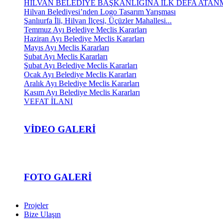
HİLVAN BELEDİYE BAŞKANLIĞINA İLK DEFA ATANM
Hilvan Belediyesi’nden Logo Tasarım Yarışması
Şanlıurfa İli, Hilvan İlçesi, Üçüzler Mahallesi...
Temmuz Ayı Belediye Meclis Kararları
Haziran Ayı Belediye Meclis Kararları
Mayıs Ayı Meclis Kararları
Şubat Ayı Meclis Kararları
Şubat Ayı Belediye Meclis Kararları
Ocak Ayı Belediye Meclis Kararları
Aralık Ayı Belediye Meclis Kararları
Kasım Ayı Belediye Meclis Kararları
VEFAT İLANI
VIDEO GALERI
FOTO GALERI
Projeler
Bize Ulaşın