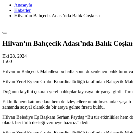
Anasayfa
Haberler
Hilvan’ın Bahçecik Adası’nda Balık Coşkusu
Hilvan’ın Bahçecik Adası’nda Balık Coşku
Eki 28, 2024
1560
Hilvan’ın Bahçecik Mahallesi bu hafta sonu düzenlenen balık turnuvası 
Hilvan Yerel Eylem Grubu Koordinatörlüğü tarafından Bahçecik Mahall
Doğanın keyfini çıkaran yerel balıkçılar kıyasıya bir yarışa girdi. Tu
Etkinlik hem katılımcılara hem de izleyicilere unutulmaz anlar yaşattı
zamanda sosyal olarak da bir araya gelme fırsatı buldu.
Hilvan Belediye Eş Başkanı Serhan Paydaş “Bu tür etkinlikler hem doğa
olarak her türlü desteği vermeye hazırız.” dedi.
Hilvan Yerel Eylem Grubu Koordinatörlüğü tarafından Bahçecik Mahall