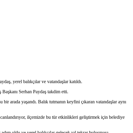
ş, yerel balıkçılar ve vatandaşlar katıldı.
Eş Başkanı Serhan Paydaş takdim etti.
su bir arada yaşandı. Balık tutmanın keyfini çıkaran vatandaşlar aynı
landırıyor, ilçemizde bu tür etkinlikleri geliştirmek için belediye
ım oldu ve yerel balıkçılar gelecek yıl tekrar buluşmayı