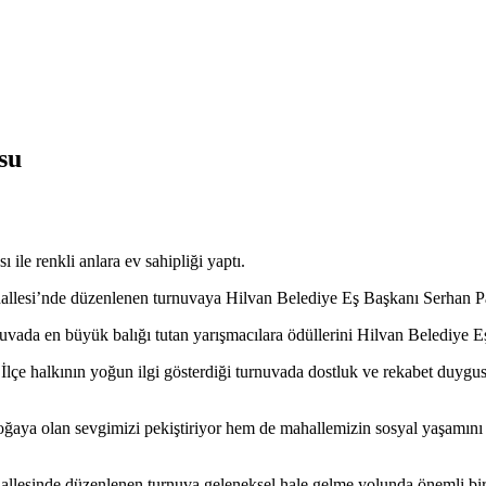
su
ile renkli anlara ev sahipliği yaptı.
esi’nde düzenlenen turnuvaya Hilvan Belediye Eş Başkanı Serhan Payda
rnuvada en büyük balığı tutan yarışmacılara ödüllerini Hilvan Belediye 
. İlçe halkının yoğun ilgi gösterdiği turnuvada dostluk ve rekabet duygu
ya olan sevgimizi pekiştiriyor hem de mahallemizin sosyal yaşamını can
esinde düzenlenen turnuva geleneksel hale gelme yolunda önemli bir ad