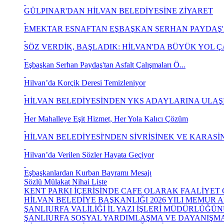
GÜLPINAR'DAN HİLVAN BELEDİYESİNE ZİYARET
EMEKTAR ESNAFTAN EŞBAŞKAN SERHAN PAYDAŞ'
SÖZ VERDİK, BAŞLADIK: HİLVAN'DA BÜYÜK YOL ÇAL
Eşbaşkan Serhan Paydaş'tan Asfalt Çalışmaları Ö...
Hilvan’da Korçik Deresi Temizleniyor
HİLVAN BELEDİYESİNDEN YKS ADAYLARINA ULAŞIM
Her Mahalleye Eşit Hizmet, Her Yola Kalıcı Çözüm
HİLVAN BELEDİYESİ'NDEN SİVRİSİNEK VE KARASİN
Hilvan’da Verilen Sözler Hayata Geçiyor
Eşbaşkanlardan Kurban Bayramı Mesajı
Sözlü Mülakat Nihai Liste
KENT PARKI İÇERİSİNDE CAFE OLARAK FAALİYET G
HİLVAN BELEDİYE BAŞKANLIĞI 2026 YILI MEMUR AL
ŞANLIURFA VALİLİĞİ İL YAZI İŞLERİ MÜDÜRLÜĞÜNÜ
ŞANLIURFA SOSYAL YARDIMLAŞMA VE DAYANIŞMA 