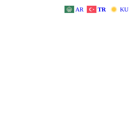
AR
TR
KU