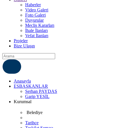
Haberler
Video Galeri
Foto Galeri
Duyurular
Meclis Kararları
İhale İlanları
Vefat İlanları
Projeler
Bize Ulaşın
ÇÖZÜM MERKEZI
6812007
Anasayfa
EŞBAŞKANLAR
Serhan PAYDAŞ
Garip YEŞİL
Kurumsal
Belediye
Tarihçe
Teşkilat Şeması