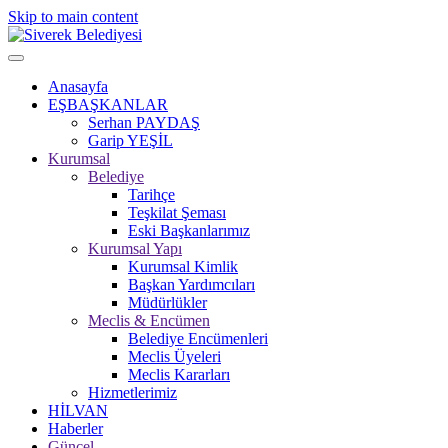
Skip to main content
Anasayfa
EŞBAŞKANLAR
Serhan PAYDAŞ
Garip YEŞİL
Kurumsal
Belediye
Tarihçe
Teşkilat Şeması
Eski Başkanlarımız
Kurumsal Yapı
Kurumsal Kimlik
Başkan Yardımcıları
Müdürlükler
Meclis & Encümen
Belediye Encümenleri
Meclis Üyeleri
Meclis Kararları
Hizmetlerimiz
HİLVAN
Haberler
Güncel