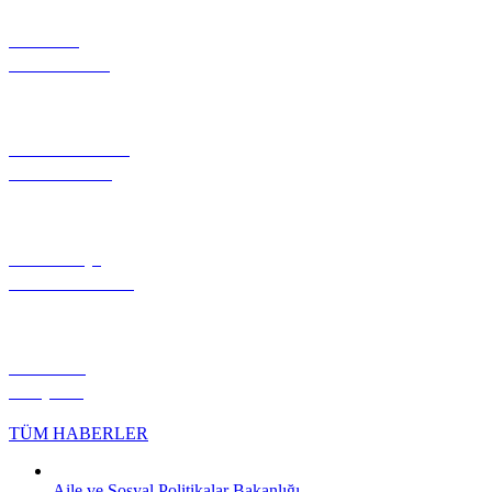
PROJE
TANITIMI
FOTOĞRAF
GALERİSİ
NÖBETÇİ
ECZANELER
HİLVAN
KÖŞESİ
TÜM HABERLER
Aile ve Sosyal Politikalar Bakanlığı