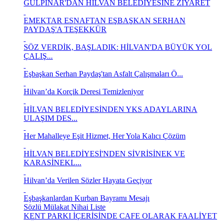
GÜLPINAR'DAN HİLVAN BELEDİYESİNE ZİYARET
EMEKTAR ESNAFTAN EŞBAŞKAN SERHAN
PAYDAŞ'A TEŞEKKÜR
SÖZ VERDİK, BAŞLADIK: HİLVAN'DA BÜYÜK YOL
ÇALIŞ...
Eşbaşkan Serhan Paydaş'tan Asfalt Çalışmaları Ö...
Hilvan’da Korçik Deresi Temizleniyor
HİLVAN BELEDİYESİNDEN YKS ADAYLARINA
ULAŞIM DES...
Her Mahalleye Eşit Hizmet, Her Yola Kalıcı Çözüm
HİLVAN BELEDİYESİ'NDEN SİVRİSİNEK VE
KARASİNEKL...
Hilvan’da Verilen Sözler Hayata Geçiyor
Eşbaşkanlardan Kurban Bayramı Mesajı
Sözlü Mülakat Nihai Liste
KENT PARKI İÇERİSİNDE CAFE OLARAK FAALİYET