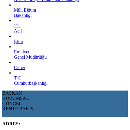
Milli Eğitim
Bakanlığı
112
Acil
İşkur
Emniyet
Genel Müdürlüğü
Cimer
T.C
Cumhurbaşkanlığı
BAŞKAN
KURUMSAL
GÜNCEL
KENTE BAKIŞ
ADRES: