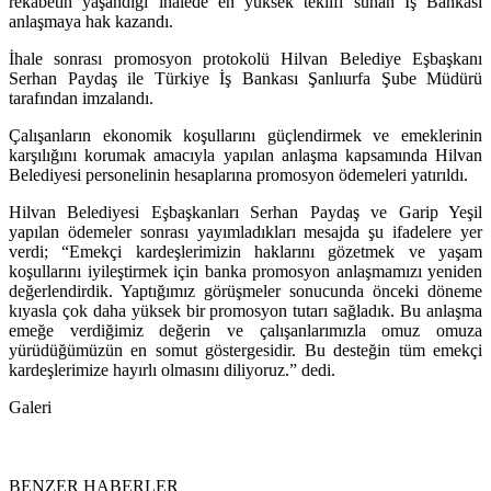
rekabetin yaşandığı ihalede en yüksek teklifi sunan İş Bankası
anlaşmaya hak kazandı.
İhale sonrası promosyon protokolü Hilvan Belediye Eşbaşkanı
Serhan Paydaş ile Türkiye İş Bankası Şanlıurfa Şube Müdürü
tarafından imzalandı.
Çalışanların ekonomik koşullarını güçlendirmek ve emeklerinin
karşılığını korumak amacıyla yapılan anlaşma kapsamında Hilvan
Belediyesi personelinin hesaplarına promosyon ödemeleri yatırıldı.
Hilvan Belediyesi Eşbaşkanları Serhan Paydaş ve Garip Yeşil
yapılan ödemeler sonrası yayımladıkları mesajda şu ifadelere yer
verdi; “Emekçi kardeşlerimizin haklarını gözetmek ve yaşam
koşullarını iyileştirmek için banka promosyon anlaşmamızı yeniden
değerlendirdik. Yaptığımız görüşmeler sonucunda önceki döneme
kıyasla çok daha yüksek bir promosyon tutarı sağladık. Bu anlaşma
emeğe verdiğimiz değerin ve çalışanlarımızla omuz omuza
yürüdüğümüzün en somut göstergesidir. Bu desteğin tüm emekçi
kardeşlerimize hayırlı olmasını diliyoruz.” dedi.
Galeri
BENZER HABERLER