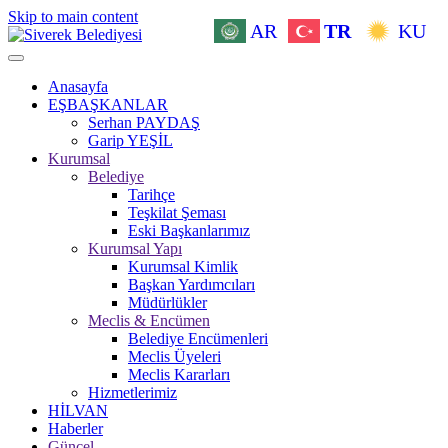
Skip to main content
AR
TR
KU
Anasayfa
EŞBAŞKANLAR
Serhan PAYDAŞ
Garip YEŞİL
Kurumsal
Belediye
Tarihçe
Teşkilat Şeması
Eski Başkanlarımız
Kurumsal Yapı
Kurumsal Kimlik
Başkan Yardımcıları
Müdürlükler
Meclis & Encümen
Belediye Encümenleri
Meclis Üyeleri
Meclis Kararları
Hizmetlerimiz
HİLVAN
Haberler
Güncel