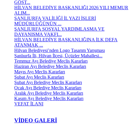
GÖST...
HİLVAN BELEDİYE BAŞKANLIĞI 2026 YILI MEMUR
ALIM...
ŞANLIURFA VALİLİĞİ İL YAZI İŞLERİ
MÜDÜRLÜĞÜNÜN ...
ŞANLIURFA SOSYAL YARDIMLAŞMA VE
DAYANIŞMA VAKFI...
HİLVAN BELEDİYE BAŞKANLIĞINA İLK DEFA
ATANMAK ...
Hilvan Belediyesi’nden Logo Tasarım Yarışması
Şanlıurfa İli, Hilvan İlçesi, Üçüzler Mahallesi...
Temmuz Ayı Belediye Meclis Kararları
Haziran Ayı Belediye Meclis Kararları
Mayıs Ayı Meclis Kararları
Şubat Ayı Meclis Kararları
Şubat Ayı Belediye Meclis Kararları
Ocak Ayı Belediye Meclis Kararları
Aralık Ayı Belediye Meclis Kararları
Kasım Ayı Belediye Meclis Kararları
VEFAT İLANI
VIDEO GALERI