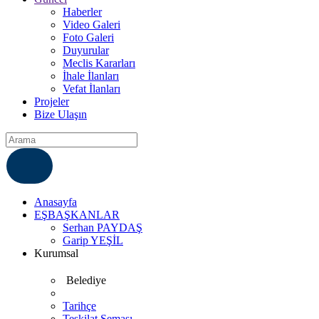
Haberler
Video Galeri
Foto Galeri
Duyurular
Meclis Kararları
İhale İlanları
Vefat İlanları
Projeler
Bize Ulaşın
ÇÖZÜM MERKEZI
6812007
Anasayfa
EŞBAŞKANLAR
Serhan PAYDAŞ
Garip YEŞİL
Kurumsal
Belediye
Tarihçe
Teşkilat Şeması