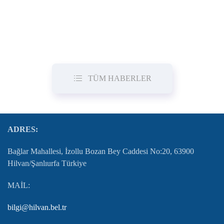
TÜM HABERLER
ADRES:
Bağlar Mahallesi, İzollu Bozan Bey Caddesi No:20, 63900
Hilvan/Şanlıurfa Türkiye
MAİL:
bilgi@hilvan.bel.tr