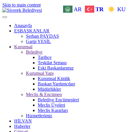
Skip to main content
AR
TR
KU
Anasayfa
EŞBAŞKANLAR
Serhan PAYDAŞ
Garip YEŞİL
Kurumsal
Belediye
Tarihçe
Teşkilat Şeması
Eski Başkanlarımız
Kurumsal Yapı
Kurumsal Kimlik
Başkan Yardımcıları
Müdürlükler
Meclis & Encümen
Belediye Encümenleri
Meclis Üyeleri
Meclis Kararları
Hizmetlerimiz
HİLVAN
Haberler
Güncel