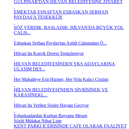
GÜLPINAR'DAN HİLVAN BELEDİYESİNE ZİYARET
EMEKTAR ESNAFTAN EŞBAŞKAN SERHAN
PAYDAŞ'A TEŞEKKÜR
SÖZ VERDİK, BAŞLADIK: HİLVAN'DA BÜYÜK YOL
ÇALIŞ...
Eşbaşkan Serhan Paydaş'tan Asfalt Çalışmaları Ö...
Hilvan’da Korçik Deresi Temizleniyor
HİLVAN BELEDİYESİNDEN YKS ADAYLARINA
ULAŞIM DES...
Her Mahalleye Eşit Hizmet, Her Yola Kalıcı Çözüm
HİLVAN BELEDİYESİ'NDEN SİVRİSİNEK VE
KARASİNEKL...
Hilvan’da Verilen Sözler Hayata Geçiyor
Eşbaşkanlardan Kurban Bayramı Mesajı
Sözlü Mülakat Nihai Liste
KENT PARKI İÇERİSİNDE CAFE OLARAK FAALİYET