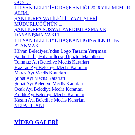
GÖST...
HİLVAN BELEDİYE BAŞKANLIĞI 2026 YILI MEMUR
ALIM...
ŞANLIURFA VALİLİĞİ İL YAZI İŞLERİ
MÜDÜRLÜĞÜNÜN ...
ŞANLIURFA SOSYAL YARDIMLAŞMA VE
DAYANIŞMA VAKFI...
HİLVAN BELEDİYE BAŞKANLIĞINA İLK DEFA
ATANMAK ...
Hilvan Belediyesi’nden Logo Tasarım Yarışması
Şanlıurfa İli, Hilvan İlçesi, Üçüzler Mahallesi...
Temmuz Ayı Belediye Meclis Kararları
Haziran Ayı Belediye Meclis Kararları
Mayıs Ayı Meclis Kararları
Şubat Ayı Meclis Kararları
Şubat Ayı Belediye Meclis Kararları
Ocak Ayı Belediye Meclis Kararları
Aralık Ayı Belediye Meclis Kararları
Kasım Ayı Belediye Meclis Kararları
VEFAT İLANI
VIDEO GALERI