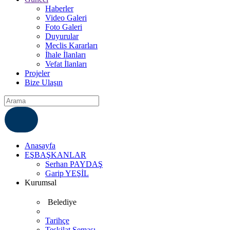
Haberler
Video Galeri
Foto Galeri
Duyurular
Meclis Kararları
İhale İlanları
Vefat İlanları
Projeler
Bize Ulaşın
ÇÖZÜM MERKEZI
6812007
Anasayfa
EŞBAŞKANLAR
Serhan PAYDAŞ
Garip YEŞİL
Kurumsal
Belediye
Tarihçe
Teşkilat Şeması