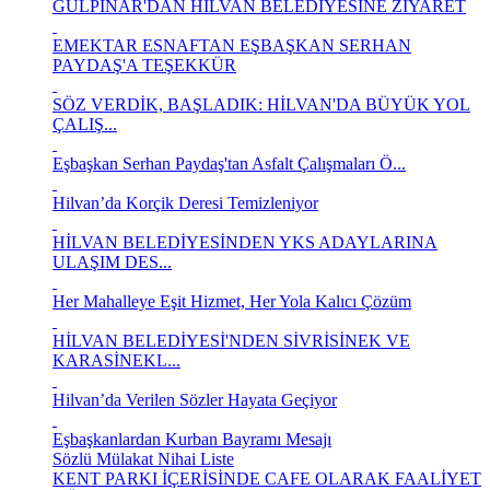
GÜLPINAR'DAN HİLVAN BELEDİYESİNE ZİYARET
EMEKTAR ESNAFTAN EŞBAŞKAN SERHAN
PAYDAŞ'A TEŞEKKÜR
SÖZ VERDİK, BAŞLADIK: HİLVAN'DA BÜYÜK YOL
ÇALIŞ...
Eşbaşkan Serhan Paydaş'tan Asfalt Çalışmaları Ö...
Hilvan’da Korçik Deresi Temizleniyor
HİLVAN BELEDİYESİNDEN YKS ADAYLARINA
ULAŞIM DES...
Her Mahalleye Eşit Hizmet, Her Yola Kalıcı Çözüm
HİLVAN BELEDİYESİ'NDEN SİVRİSİNEK VE
KARASİNEKL...
Hilvan’da Verilen Sözler Hayata Geçiyor
Eşbaşkanlardan Kurban Bayramı Mesajı
Sözlü Mülakat Nihai Liste
KENT PARKI İÇERİSİNDE CAFE OLARAK FAALİYET