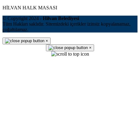
HİLVAN HALK MASASI
© Copyright 2024 -
Hilvan Belediyesi
Tüm Hakları saklıdır. Sitemizdeki içerikler izinsiz kopyalanamaz,
çoğaltılamaz.
×
×