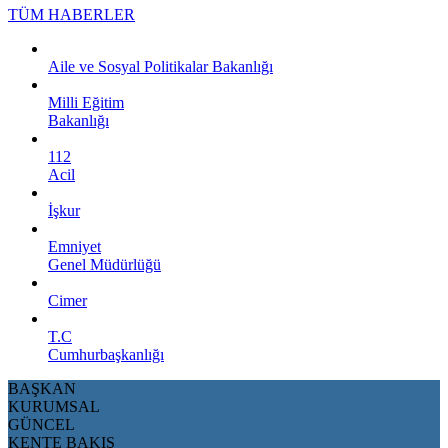
TÜM HABERLER
Aile ve Sosyal Politikalar Bakanlığı
Milli Eğitim
Bakanlığı
112
Acil
İşkur
Emniyet
Genel Müdürlüğü
Cimer
T.C
Cumhurbaşkanlığı
BAŞKAN
KURUMSAL
GÜNCEL
KENTE BAKIŞ