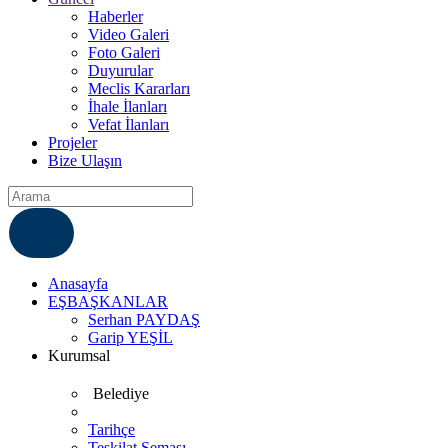
Haberler
Video Galeri
Foto Galeri
Duyurular
Meclis Kararları
İhale İlanları
Vefat İlanları
Projeler
Bize Ulaşın
ÇÖZÜM MERKEZI
6812007
Anasayfa
EŞBAŞKANLAR
Serhan PAYDAŞ
Garip YEŞİL
Kurumsal
Belediye
Tarihçe
Teşkilat Şeması