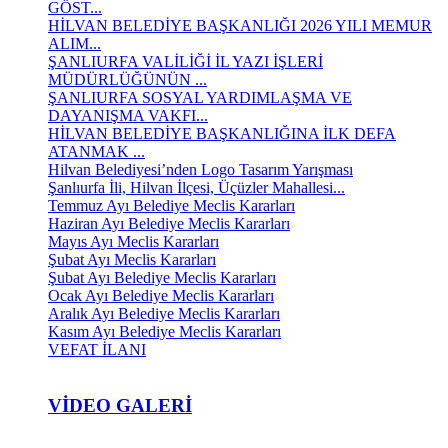
GÖST...
HİLVAN BELEDİYE BAŞKANLIĞI 2026 YILI MEMUR
ALIM...
ŞANLIURFA VALİLİĞİ İL YAZI İŞLERİ
MÜDÜRLÜĞÜNÜN ...
ŞANLIURFA SOSYAL YARDIMLAŞMA VE
DAYANIŞMA VAKFI...
HİLVAN BELEDİYE BAŞKANLIĞINA İLK DEFA
ATANMAK ...
Hilvan Belediyesi’nden Logo Tasarım Yarışması
Şanlıurfa İli, Hilvan İlçesi, Üçüzler Mahallesi...
Temmuz Ayı Belediye Meclis Kararları
Haziran Ayı Belediye Meclis Kararları
Mayıs Ayı Meclis Kararları
Şubat Ayı Meclis Kararları
Şubat Ayı Belediye Meclis Kararları
Ocak Ayı Belediye Meclis Kararları
Aralık Ayı Belediye Meclis Kararları
Kasım Ayı Belediye Meclis Kararları
VEFAT İLANI
VIDEO GALERI