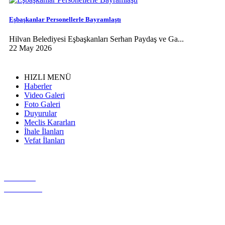
Eşbaşkanlar Personellerle Bayramlaştı
Hilvan Belediyesi Eşbaşkanları Serhan Paydaş ve Ga...
22 May 2026
HIZLI MENÜ
Haberler
Video Galeri
Foto Galeri
Duyurular
Meclis Kararları
İhale İlanları
Vefat İlanları
VİDEO
GALERİ