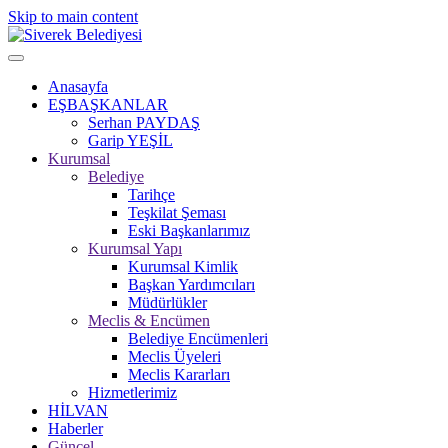
Skip to main content
Anasayfa
EŞBAŞKANLAR
Serhan PAYDAŞ
Garip YEŞİL
Kurumsal
Belediye
Tarihçe
Teşkilat Şeması
Eski Başkanlarımız
Kurumsal Yapı
Kurumsal Kimlik
Başkan Yardımcıları
Müdürlükler
Meclis & Encümen
Belediye Encümenleri
Meclis Üyeleri
Meclis Kararları
Hizmetlerimiz
HİLVAN
Haberler
Güncel