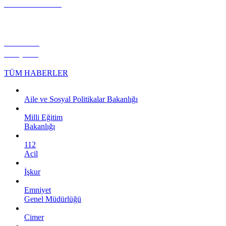
ECZANELER
HİLVAN
KÖŞESİ
TÜM HABERLER
Aile ve Sosyal Politikalar Bakanlığı
Milli Eğitim
Bakanlığı
112
Acil
İşkur
Emniyet
Genel Müdürlüğü
Cimer