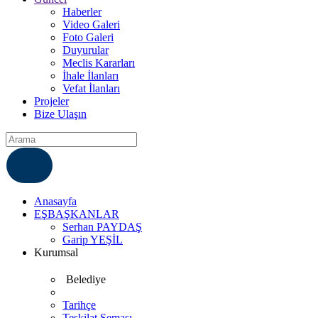
Haberler
Video Galeri
Foto Galeri
Duyurular
Meclis Kararları
İhale İlanları
Vefat İlanları
Projeler
Bize Ulaşın
ÇÖZÜM MERKEZI
6812007
Anasayfa
EŞBAŞKANLAR
Serhan PAYDAŞ
Garip YEŞİL
Kurumsal
Belediye
Tarihçe
Teşkilat Şeması