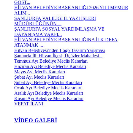
GÖST...
HİLVAN BELEDİYE BAŞKANLIĞI 2026 YILI MEMUR
ALIM...
ŞANLIURFA VALİLİĞİ İL YAZI İŞLERİ
MÜDÜRLÜĞÜNÜN ...
ŞANLIURFA SOSYAL YARDIMLAŞMA VE
DAYANIŞMA VAKFI...
HİLVAN BELEDİYE BAŞKANLIĞINA İLK DEFA
ATANMAK ...
Hilvan Belediyesi’nden Logo Tasarım Yarışması
Şanlıurfa İli, Hilvan İlçesi, Üçüzler Mahallesi...
Temmuz Ayı Belediye Meclis Kararları
Haziran Ayı Belediye Meclis Kararları
Mayıs Ayı Meclis Kararları
Şubat Ayı Meclis Kararları
Şubat Ayı Belediye Meclis Kararları
Ocak Ayı Belediye Meclis Kararları
Aralık Ayı Belediye Meclis Kararları
Kasım Ayı Belediye Meclis Kararları
VEFAT İLANI
VIDEO GALERI