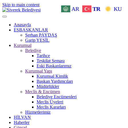
Skip to main content
AR
TR
KU
Anasayfa
EŞBAŞKANLAR
Serhan PAYDAŞ
Garip YEŞİL
Kurumsal
Belediye
Tarihçe
Teşkilat Şeması
Eski Başkanlarımız
Kurumsal Yapı
Kurumsal Kimlik
Başkan Yardımcıları
Müdürlükler
Meclis & Encümen
Belediye Encümenleri
Meclis Üyeleri
Meclis Kararları
Hizmetlerimiz
HİLVAN
Haberler
Güncel