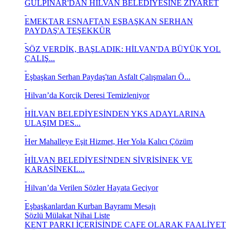
GÜLPINAR'DAN HİLVAN BELEDİYESİNE ZİYARET
EMEKTAR ESNAFTAN EŞBAŞKAN SERHAN
PAYDAŞ'A TEŞEKKÜR
SÖZ VERDİK, BAŞLADIK: HİLVAN'DA BÜYÜK YOL
ÇALIŞ...
Eşbaşkan Serhan Paydaş'tan Asfalt Çalışmaları Ö...
Hilvan’da Korçik Deresi Temizleniyor
HİLVAN BELEDİYESİNDEN YKS ADAYLARINA
ULAŞIM DES...
Her Mahalleye Eşit Hizmet, Her Yola Kalıcı Çözüm
HİLVAN BELEDİYESİ'NDEN SİVRİSİNEK VE
KARASİNEKL...
Hilvan’da Verilen Sözler Hayata Geçiyor
Eşbaşkanlardan Kurban Bayramı Mesajı
Sözlü Mülakat Nihai Liste
KENT PARKI İÇERİSİNDE CAFE OLARAK FAALİYET