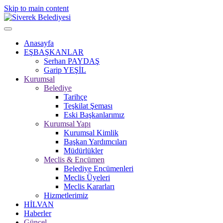
Skip to main content
Anasayfa
EŞBAŞKANLAR
Serhan PAYDAŞ
Garip YEŞİL
Kurumsal
Belediye
Tarihçe
Teşkilat Şeması
Eski Başkanlarımız
Kurumsal Yapı
Kurumsal Kimlik
Başkan Yardımcıları
Müdürlükler
Meclis & Encümen
Belediye Encümenleri
Meclis Üyeleri
Meclis Kararları
Hizmetlerimiz
HİLVAN
Haberler
Güncel