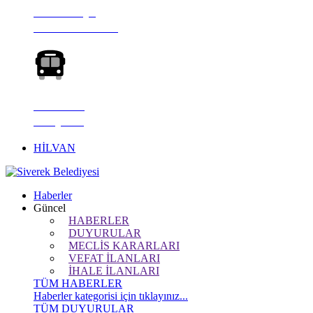
NÖBETÇİ
ECZANELER
HİLVAN
KÖŞESİ
HİLVAN
Haberler
Güncel
HABERLER
DUYURULAR
MECLİS KARARLARI
VEFAT İLANLARI
İHALE İLANLARI
TÜM HABERLER
Haberler kategorisi için tıklayınız...
TÜM DUYURULAR