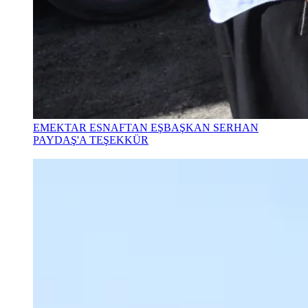
EMEKTAR ESNAFTAN EŞBAŞKAN SERHAN
PAYDAŞ'A TEŞEKKÜR