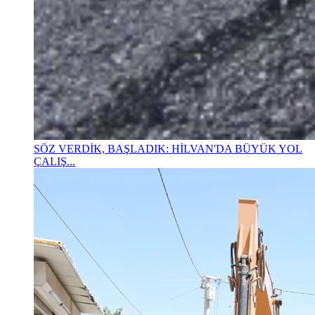
SÖZ VERDİK, BAŞLADIK: HİLVAN'DA BÜYÜK YOL
ÇALIŞ...