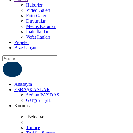
Haberler
Video Galeri
Foto Galeri
Duyurular
Meclis Kararları
İhale İlanları
Vefat İlanları
Projeler
Bize Ulaşın
ÇÖZÜM MERKEZI
6812007
Anasayfa
EŞBAŞKANLAR
Serhan PAYDAŞ
Garip YEŞİL
Kurumsal
Belediye
Tarihçe
Teşkilat Şeması