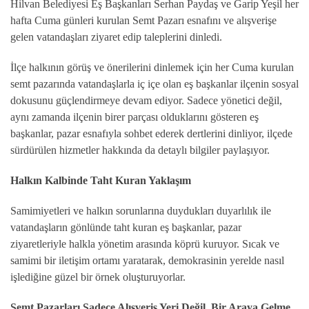
Hilvan Belediyesi Eş Başkanları Serhan Paydaş ve Garip Yeşil her
hafta Cuma günleri kurulan Semt Pazarı esnafını ve alışverişe
gelen vatandaşları ziyaret edip taleplerini dinledi.
İlçe halkının görüş ve önerilerini dinlemek için her Cuma kurulan
semt pazarında vatandaşlarla iç içe olan eş başkanlar ilçenin sosyal
dokusunu güçlendirmeye devam ediyor. Sadece yönetici değil,
aynı zamanda ilçenin birer parçası olduklarını gösteren eş
başkanlar, pazar esnafıyla sohbet ederek dertlerini dinliyor, ilçede
sürdürülen hizmetler hakkında da detaylı bilgiler paylaşıyor.
Halkın Kalbinde Taht Kuran Yaklaşım
Samimiyetleri ve halkın sorunlarına duydukları duyarlılık ile
vatandaşların gönlünde taht kuran eş başkanlar, pazar
ziyaretleriyle halkla yönetim arasında köprü kuruyor. Sıcak ve
samimi bir iletişim ortamı yaratarak, demokrasinin yerelde nasıl
işlediğine güzel bir örnek oluşturuyorlar.
Semt Pazarları Sadece Alışveriş Yeri Değil, Bir Araya Gelme